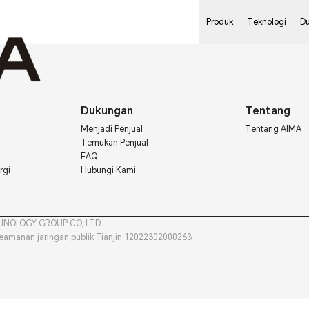
Produk
Teknologi
D
Dukungan
Tentang
Menjadi Penjual
Tentang AIMA
Temukan Penjual
FAQ
rgi
Hubungi Kami
ECHNOLOGY GROUP CO, LTD.
i keamanan jaringan publik Tianjin.12022302000263